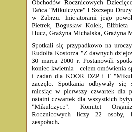
Obchodów Rocznicowych Dziecięce
Tańca "Mikulczyce" I Szczepu Druż
w Zabrzu. Inicjatorami jego powoł
Pietrek, Bogusław Kolek, Elżbieta
Hucz, Grażyna Michalska, Grażyna My
Spotkali się przypadkowo na uroczys
Rudolfa Kostorza "Z dawnych dziej
30 marca 2000 r. Postanowili spot
koniec kwietnia - celem omówienia s
i zadań dla KOOR DZP i T "Mikulcz
zaczęło. Spotkania odbywały się 
miesiąc w pierwszy czwartek dla
ostatni czwartek dla wszystkich był
"Mikulczyce". Komitet Organi
Rocznicowych liczy 22 osoby, 
zespołach.