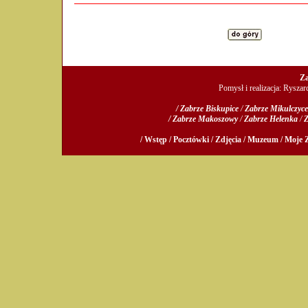
Za
Pomysł i realizacja: Rysza
/ Zabrze Biskupice
/
Zabrze Mikulczyce
/ Zabrze Makoszowy
/
Zabrze Helenka
/
Z
/ Wstęp /
Pocztówki /
Zdjęcia /
Muzeum /
Moje Z