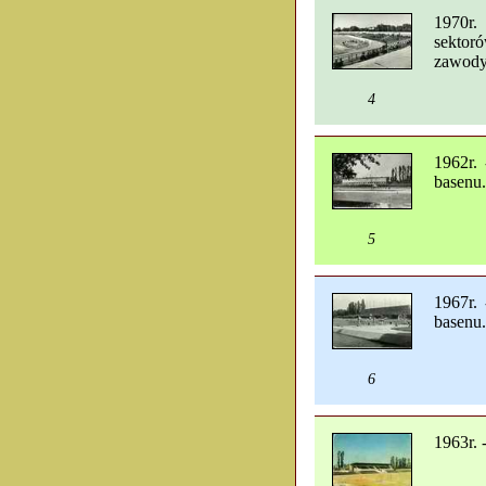
1970r.
sektor
zawody 
4
1962r.
basenu.
5
1967r.
basenu.
6
1963r. 