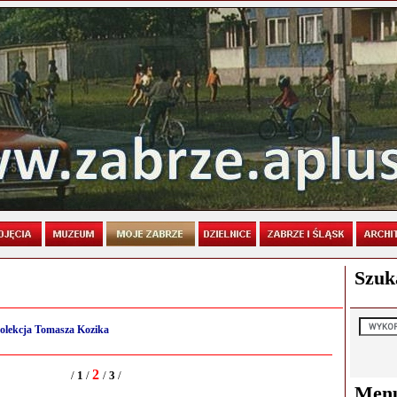
Szuk
kolekcja Tomasza Kozika
2
/
1
/
/
3
/
Men