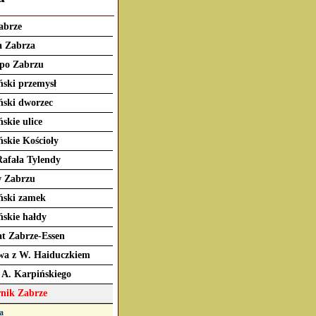
abrze
a Zabrza
 po Zabrzu
ński przemysł
ński dworzec
skie ulice
skie Kościoły
Rafała Tylendy
w Zabrzu
ński zamek
ńskie hałdy
t Zabrze-Essen
a z W. Haiduczkiem
 A. Karpińskiego
nik Zabrze
a