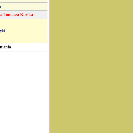
n
ja Tomasza Kozika
yki
ienia