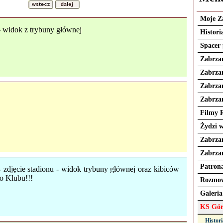
Moje Z
- widok z trybuny głównej
Histori
Spacer
Zabrza
Zabrza
Zabrzań
Zabrzań
Filmy 
Żydzi 
Zabrza
Zabrza
Patrona
- zdjęcie stadionu - widok trybuny głównej oraz kibiców
o Klubu!!!
Rozmow
Galeria
KS Gór
Histori