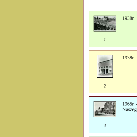
1938r. 
1
1938r.
2
1965r. 
Naszeg
3