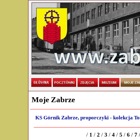
Moje Zabrze
KS Górnik Zabrze, proporczyki - kolekcja T
/
1
/
2
/
3
/
4
/
5
/
6
/
7