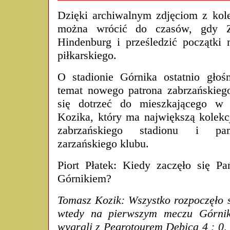
Dzięki archiwalnym zdjęciom z kol
można wrócić do czasów, gdy Z
Hindenburg i prześledzić początki 
piłkarskiego.
O stadionie Górnika ostatnio głoś
temat nowego patrona zabrzańskieg
się dotrzeć do mieszkającego w
Kozika, który ma największą kolekc
zabrzańskiego stadionu i pam
zarzańskiego klubu.
Piort Płatek: Kiedy zaczęło się Pa
Górnikiem?
Tomasz Kozik: Wszystko rozpoczęło s
wtedy na pierwszym meczu Górnik
wygrali z Pegrotourem Dębica 4 : 0,