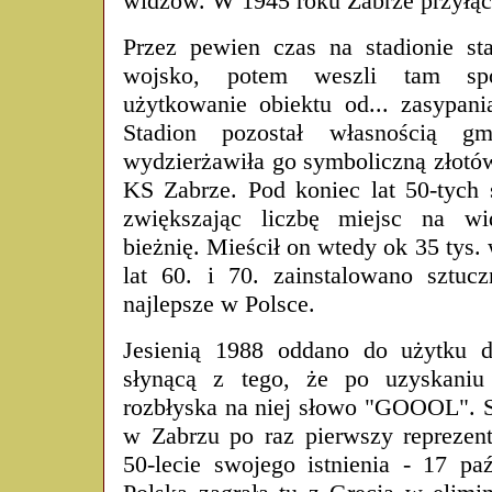
widzów. W 1945 roku Zabrze przyłąc
Przez pewien czas na stadionie sta
wojsko, potem weszli tam spo
użytkowanie obiektu od... zasypan
Stadion pozostał własnością gm
wydzierżawiła go symboliczną złot
KS Zabrze. Pod koniec lat 50-tych 
zwiększając liczbę miejsc na wi
bieżnię. Mieścił on wtedy ok 35 tys
lat 60. i 70. zainstalowano sztuc
najlepsze w Polsce.
Jesienią 1988 oddano do użytku du
słynącą z tego, że po uzyskaniu 
rozbłyska na niej słowo "GOOOL". S
w Zabrzu po raz pierwszy reprezent
50-lecie swojego istnienia - 17 pa