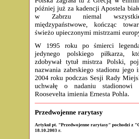
Polska zagrała tu z Grecją w elimi
później już za kadencji Apostela bia
w Zabrzu niemal wszystk
międzypaństwowe, kończąc tow
świeżo upieczonymi mistrzami euro
W 1995 roku po śmierci legenda
jedynego polskiego piłkarza, któ
zdobywał tytuł mistrza Polski, poj
nazwania zabrskiego stadionu jego 
2004 roku podczas Sesji Rady Miejs
uchwałę o nadaniu stadionowi 
Roosevelta imienia Ernesta Pohla.
Przedwojenne rarytasy
Artykuł pt. "Przedwojenne rarytasy" pochodzi z 
18.10.2003 r.