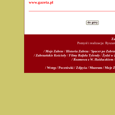
www.gazeta.pl
Za
Pomysł i realizacja: Rysza
/ Moje Zabrze
/
Historia Zabrza
/
Spacer po Zabrz
/ Zabrzańskie Kościoły
/
Filmy Rafała Tylendy
/
Żydzi w 
/ Rozmowa z W. Haiduczkiem
/ Wstęp /
Pocztówki /
Zdjęcia /
Muzeum /
Moje Z