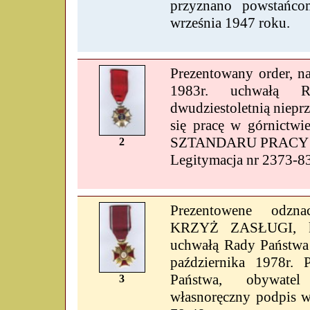
przyznano powstańc
września 1947 roku.
Prezentowany order, n
1983r. uchwałą R
dwudziestoletnią niepr
się pracę w górnictw
SZTANDARU PRACY I
2
Legitymacja nr 2373-8
Prezentowene odzn
KRZYŻ ZASŁUGI, kt
uchwałą Rady Państwa 
października 1978r. 
Państwa, obywatel
3
własnoręczny podpis w