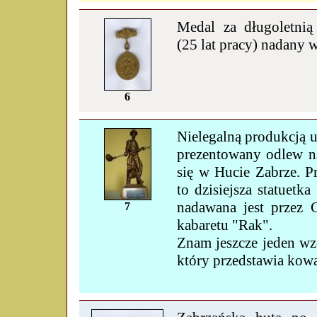
Medal za długoletnią
(25 lat pracy) nadany 
6
Nielegalną produkcją 
prezentowany odlew n
się w Hucie Zabrze. P
to dzisiejsza statuetk
nadawana jest przez 
7
kabaretu "Rak".
Znam jeszcze jeden wz
który przedstawia kowa