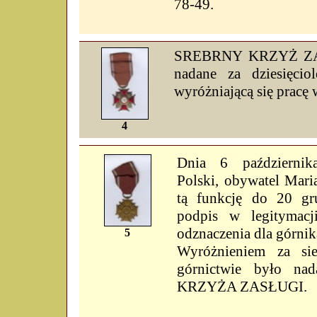
78-49.
SREBRNY KRZYŻ ZAS
nadane za dziesięciol
wyróżniającą się pracę 
4
Dnia 6 październik
Polski, obywatel Maria
tą funkcję do 20 gru
podpis w legitymacj
odznaczenia dla górni
5
Wyróżnieniem za sie
górnictwie było n
KRZYŻA ZASŁUGI.