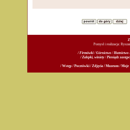
Z
Pomysł i realizacja: Rysz
/ Firmówki
/
Górnictwo
/
Hutnictwo
/ Zalepki, winiety
/
Pieniądz zastępc
/ Wstęp /
Pocztówki /
Zdjęcia /
Muzeum /
Moje 