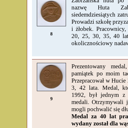
Zabrzańska huta po 
nazwę Huta Za
siedemdziesiątych zatr
Prowadzi szkołę przyz
i żłobek. Pracownicy,
8
20, 25, 30, 35, 40 la
okolicznościowy nadaw
Prezentowany medal
pamiątek po moim tac
Przepracował w Hucie 
3, 42 lata. Medal, k
1992, był jednym z s
9
medali. Otrzymywali j
mogli pochwalić się dł
Medal za 40 lat pr
wydany został dla wą