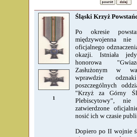
Śląski Krzyż Powstań
Po okresie powsta
międzywojenna nie 
oficjalnego odznaczeni
okazji. Istniała je
honorowa "Gwiazd
Zasłużonym w wal
wprawdzie odznak
poszczególnych oddzi
"Krzyż za Górny Ślą
1
Plebiscytowy", ni
zatwierdzone oficjal
nosić ich w czasie publ
Dopiero po II wojnie ś