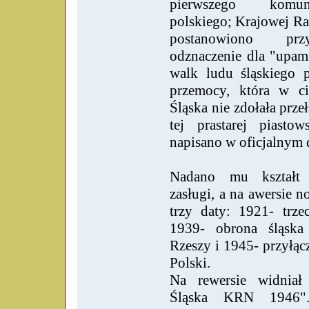
pierwszego komun
polskiego; Krajowej R
postanowiono przy
odznaczenie dla "upami
walk ludu śląskiego p
przemocy, która w ci
Śląska nie zdołała prz
tej prastarej piastow
napisano w oficjalnym
Nadano mu kształt 
zasługi, a na awersie no
trzy daty: 1921- trzec
1939- obrona śląska
Rzeszy i 1945- przyłąc
Polski.
Na rewersie widniał
Śląska KRN 1946".