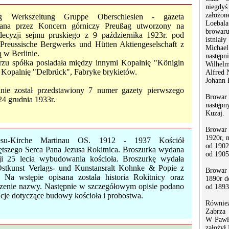
niegdyś
założo
ag Werkszeitung Gruppe Oberschlesien - gazeta
Loebala
na przez Koncern górniczy Preußag utworzony na
browa
ecyzji sejmu pruskiego z 9 października 1923r. pod
istnia
Preussische Bergwerks und Hütten Aktiengeselschaft z
Michael
ą w Berlinie.
następni
zu spółka posiadała między innymi Kopalnię "Königin
Wilhelm
 Kopalnię "Delbrück", Fabryke brykietów.
Alfred 
Johann 
nie został przedstawiony 7 numer gazety pierwszego
Browar 
24 grudnia 1933r.
następny
Kuzaj.
Browar
1920r, n
Jesu-Kirche Martinau OS. 1912 - 1937 Kościół
od 1902
ętszego Serca Pana Jezusa Rokitnica. Broszurka wydana
od 1905r
ji 25 lecia wybudowania kościoła. Broszurkę wydała
Ostkunst Verlags- und Kunstansralt Kohnke & Popie z
Browar
. Na wstępie opisana została historia Rokitnicy oraz
1890r d
zenie nazwy. Następnie w szczegółowym opisie podano
od 1893
cje dotyczące budowy kościoła i probostwa.
Równie
Zabrza 
W Pawł
założył 