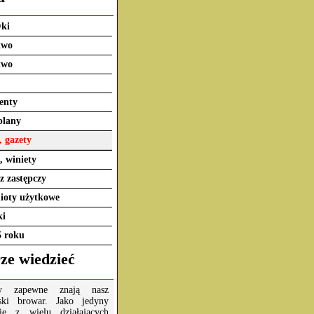
ki
two
two
enty
plany
, gazety
, winiety
z zastępczy
ioty użytkowe
ki
5 roku
ze wiedzieć
cy zapewne znają nasz
ński browar. Jako jedyny
się z wielu działających