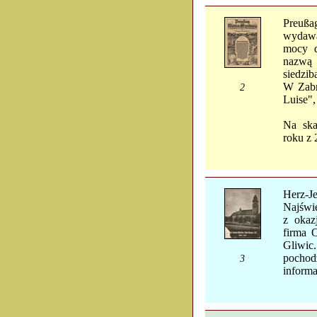
Preuß
wydawa
mocy d
nazwą 
siedzib
W Zabr
2
Luise",
Na ska
roku z 
Herz-
Najświ
z okaz
firma 
Gliwic
pochod
3
informa