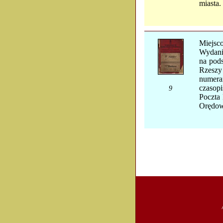
miasta.
Miejsco
Wydani
na pod
Rzeszy
numera
czasop
9
Poczta 
Orędow