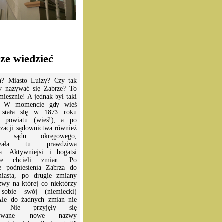
ze wiedzieć
a? Miasto Luizy? Czy tak
y nazywać się Zabrze? To
miesznie! A jednak był taki
t. W momencie gdy wieś
 stała się w 1873 roku
bą powiatu (wieś!), a po
izacji sądownictwa również
ibą sądu okręgowego,
owała tu prawdziwa
a. Aktywniejsi i bogatsi
nie chcieli zmian. Po
e podniesienia Zabrza do
miasta, po drugie zmiany
zwy na której co niektórzy
 sobie swój (niemiecki)
Ale do żadnych zmian nie
o. Nie przyjęły się
nowane nowe nazwy