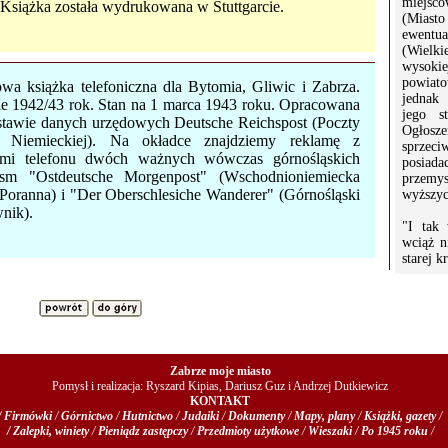
miejsc
 Książka została wydrukowana w Stuttgarcie.
(Mias
ewent
(Wielki
wysok
powiato
wa książka telefoniczna dla Bytomia, Gliwic i Zabrza.
jednak 
e 1942/43 rok. Stan na 1 marca 1943 roku. Opracowana
jego st
stawie danych urzędowych Deutsche Reichspost (Poczty
Ogłos
 Niemieckiej). Na okładce znajdziemy reklamę z
sprzeci
mi telefonu dwóch ważnych wówczas górnośląskich
posi
ism "Ostdeutsche Morgenpost" (Wschodnioniemiecka
przemy
Poranna) i "Der Oberschlesiche Wanderer" (Górnośląski
wyższyc
nik).
"I tak
wciąż n
starej k
Zabrze moje miasto
Pomysł i realizacja: Ryszard Kipias, Dariusz Guz i Andrzej Dutkiewicz
KONTAKT
/ Firmówki
/
Górnictwo
/
Hutnictwo
/
Judaiki
/
Dokumenty
/
Mapy, plany
/
Książki, gazety
/
/ Zalepki, winiety
/
Pieniądz zastępczy
/
Przedmioty użytkowe
/
Wieszaki
/
Po 1945 roku
/