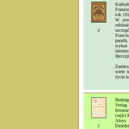
Kathol
Franzi
rok 192
W prze
oddzia
szczeg
4
Franci
parafii
wykaz 
niemie
diecezj
Zamiesz
wiele i
życia k
Beiträg
Verlag
broszur
części 
Aloys 
Dziedzi
5