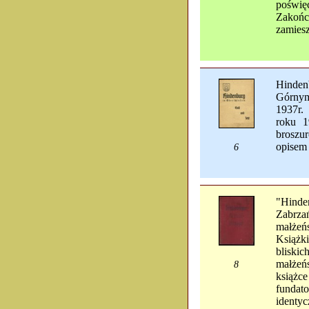
poświę
Zakoń
zamiesz
Hinden
Górnym
1937r.
roku 1
broszu
opisem
6
"Hinde
Zabrza
małżeń
Książk
bliski
małżeń
8
książc
fundato
identy