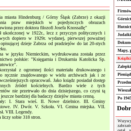
Firmów
ria miasta Hindenburg / Górny Śląsk (Zabrze) z okazji
Górnic
nania praw miejskich w pojedynczych obrazach
Hutnic
awiona przez doktora filozofi Josefa Knossallę"
ł ukończonej w 1922r., lecz z przyczyn politycznych i
Judaiki
owych dopiero w 1929r. wydanej, pierwszej poważnej
Dokum
 opisującej dzieje Zabrza od pradziejów do lat 20-stych
ku.
Mapy, 
na w języku Niemieckim, wydrukowana została przez
Książki
ictwo polskie: "Księgarnia i Drukarnia Katolicka Sp.
atowice".
Zalepki
korzystał z ogromnej ilości materiału drukowanego i
Pieniąd
go ręcznie znajdowanego w wielu archiwach jak i ze
wcześniejszych opracowań. Jako ksiądz posiadał dostęp
Przedm
nnych źródeł kościelnych. Bardzo wiele z tych
Wiesza
ntów nie przetrwało do dnia dzisiejszego, co czyni tą
 jeszcze bardziej dla badaczy dziejów miasta cenną.
Po 194
ały: I. Stara wieś. II. Nowe dzielnice. III. Gminy
iowe. IV. Dwór. V. Szkoła. VI. Gmina miejska. VII.
Dobr
ł. VIII. Legendy.
 liczy sobie 318 stron.
Wszys
zabrza
ostał 