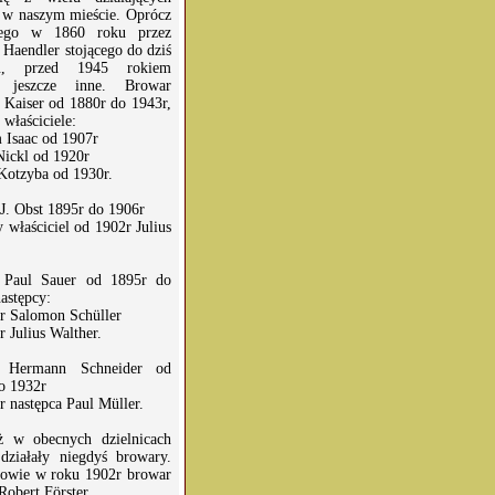
 w naszym mieście. Oprócz
nego w 1860 roku przez
 Haendler stojącego do dziś
ru, przed 1945 rokiem
ły jeszcze inne. Browar
 Kaiser od 1880r do 1943r,
 właściciele:
 Isaac od 1907r
Nickl od 1920r
Kotzyba od 1930r.
J. Obst 1895r do 1906r
 właściciel od 1902r Julius
 Paul Sauer od 1895r do
astępcy:
r Salomon Schüller
 Julius Walther.
 Hermann Schneider od
o 1932r
r następca Paul Müller.
ż w obecnych dzielnicach
działały niegdyś browary.
owie w roku 1902r browar
Robert Förster.