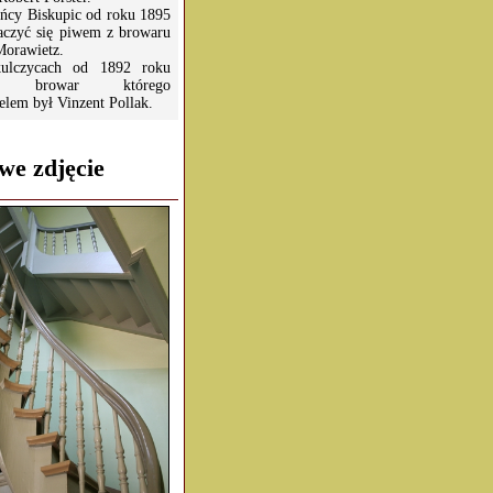
ńcy Biskupic od roku 1895
aczyć się piwem z browaru
Morawietz.
lczycach od 1892 roku
ał browar którego
ielem był Vinzent Pollak.
we zdjęcie