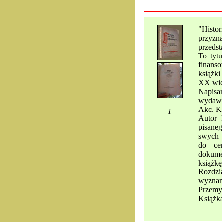
"Histo
przyz
przedst
To tytu
finans
książki
XX wie
Napisa
wydawn
Akc. K
1
Autor 
pisane
swych 
do ce
dokume
książkę
Rozdzi
wyznan
Przemys
Książka