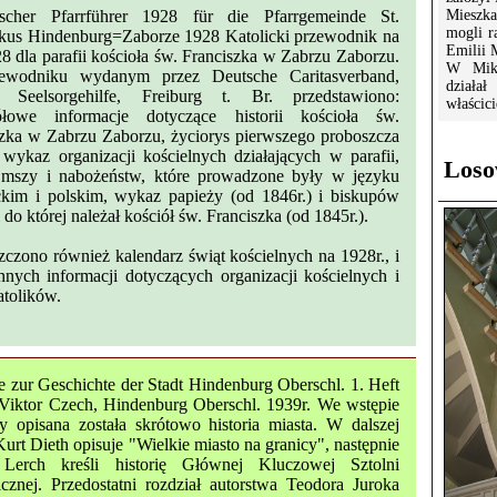
ischer Pfarrführer 1928 für die Pfarrgemeinde St.
Mieszka
mogli r
skus Hindenburg=Zaborze 1928 Katolicki przewodnik na
Emilii 
8 dla parafii kościoła św. Franciszka w Zabrzu Zaborzu.
W Miku
wodniku wydanym przez Deutsche Caritasverband,
dział
ł Seelsorgehilfe, Freiburg t. Br. przedstawiono:
właścic
ółowe informacje dotyczące historii kościoła św.
szka w Zabrzu Zaborzu, życiorys pierwszego proboszcza
, wykaz organizacji kościelnych działających w parafii,
Loso
mszy i nabożeństw, które prowadzone były w języku
ckim i polskim, wykaz papieży (od 1846r.) i biskupów
i do której należał kościół św. Franciszka (od 1845r.).
czono również kalendarz świąt kościelnych na 1928r., i
nnych informacji dotyczących organizacji kościelnych i
atolików.
e zur Geschichte der Stadt Hindenburg Oberschl. 1. Heft
 Viktor Czech, Hindenburg Oberschl. 1939r. We wstępie
y opisana została skrótowo historia miasta. W dalszej
Kurt Dieth opisuje "Wielkie miasto na granicy", następnie
Lerch kreśli historię Głównej Kluczowej Sztolni
cznej. Przedostatni rozdział autorstwa Teodora Juroka