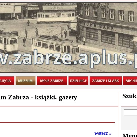
Szuk
 Zabrza - książki, gazety
wstecz »
Men