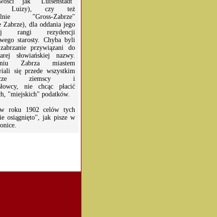
owości jak "Luisenstadt"
to Luizy), czy też
ualnie "Gross-Zabrze"
e Zabrze), dla oddania jego
iej rangi rezydencji
wego starosty. Chyba byli
zabrzanie przywiązani do
arej słowiańskiej nazwy.
zeniu Zabrza miastem
wiali się przede wszystkim
adacze ziemscy i
słowcy, nie chcąc płacić
h, "miejskich" podatków.
 w roku 1902 celów tych
ie osiągnięto", jak pisze w
ronice.