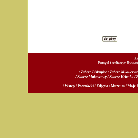
Za
Pomysł i realizacja: Rysza
/ Zabrze Biskupice
/
Zabrze Mikulczyce
/ Zabrze Makoszowy
/
Zabrze Helenka
/
Z
/ Wstęp /
Pocztówki /
Zdjęcia /
Muzeum /
Moje Z