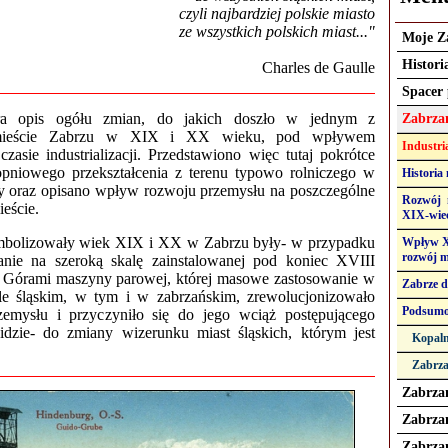
czyli najbardziej polskie miasto
ze wszystkich polskich miast..."
Moje Z
Histori
Charles de Gaulle
Spacer
era opis ogółu zmian, do jakich doszło w jednym z
Zabrza
- mieście Zabrzu w XIX i XX wieku, pod wpływem
Industria
zasie industrializacji. Przedstawiono więc tutaj pokrótce
topniowego przekształcenia z terenu typowo rolniczego w
Historia
wy oraz opisano wpływ rozwoju przemysłu na poszczególne
Rozwój 
eście.
XIX-wiec
ymbolizowały wiek XIX i XX w Zabrzu były- w przypadku
Wpływ XX
rozwój m
nie na szeroką skalę zainstalowanej pod koniec XVIII
 Górami maszyny parowej, której masowe zastosowanie w
Zabrze d
 śląskim, w tym i w zabrzańskim, zrewolucjonizowało
Podsumo
zemysłu i przyczyniło się do jego wciąż postępującego
dzie- do zmiany wizerunku miast śląskich, którym jest
Kopaln
Zabrza
Zabrza
Zabrzań
Zabrzań