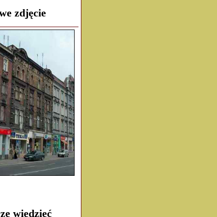
we zdjęcie
ze wiedzieć