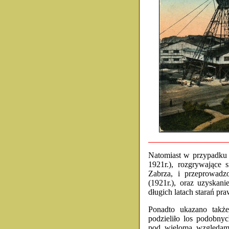
Natomiast w przypadku w
1921r.), rozgrywające 
Zabrza, i przeprowadz
(1921r.), oraz uzyskan
długich latach starań pra
Ponadto ukazano także
podzieliło los podobny
pod wieloma względami