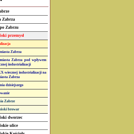
abrze
a Zabrza
 po Zabrzu
ński przemysł
lizacja
 miasta Zabrza
miasta Zabrza pod wpływem
znej industrializacji
-wiecznej industrializacji na
iasta Zabrza
nia dzisiejszego
wanie
ia Zabrze
ński browar
ński dworzec
skie ulice
skie Kościoły