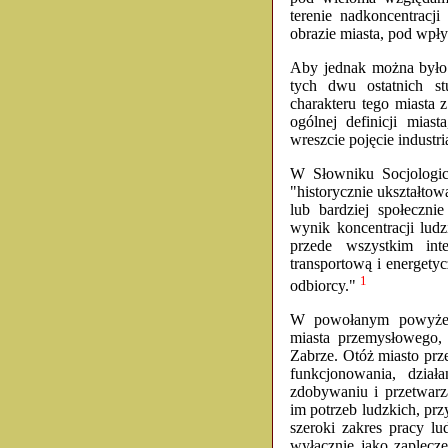
terenie nadkoncentracj
obrazie miasta, pod wpł
Aby jednak można było
tych dwu ostatnich s
charakteru tego miasta
ogólnej definicji mias
wreszcie pojęcie industria
W Słowniku Socjologic
"historycznie ukształtow
lub bardziej społeczni
wynik koncentracji ludz
przede wszystkim int
transportową i energety
1
odbiorcy."
W powołanym powyżej 
miasta przemysłowego, 
Zabrze. Otóż miasto prz
funkcjonowania, dział
zdobywaniu i przetwarz
im potrzeb ludzkich, prz
szeroki zakres pracy lu
wyłącznie jako zaplecz