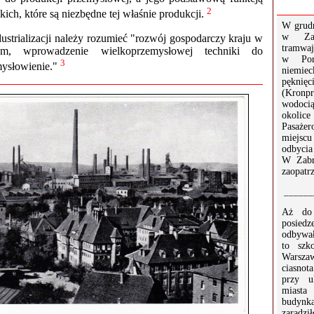
2
zkich, które są niezbędne tej właśnie produkcji.
W grud
w Zab
ustrializacji należy rozumieć "rozwój gospodarczy kraju w
tramwaj
ym, wprowadzenie wielkoprzemysłowej techniki do
w Por
3
mysłowienie."
niemie
pęknięc
(Kronp
wodocią
okoli
Pasaże
miejsc
odbycia
W Zabr
zaopatr
______
Aż do 
posied
odbywał
to szk
Warsza
ciasnot
przy u
miasta
budynk
zaradz