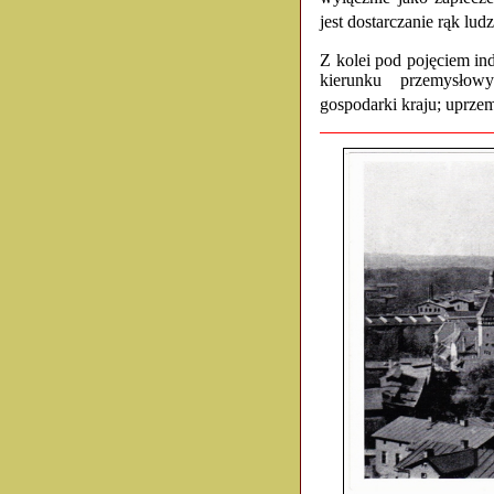
jest dostarczanie rąk lud
Z kolei pod pojęciem ind
kierunku przemysłow
gospodarki kraju; uprze