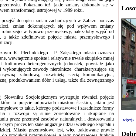
i przemysłu. Pokazano też, jakie zmiany dokonały się w
Loso
ywem transformacji ustrojowej w 1989 roku.
 przejść do opisu zmian zachodzących w Zabrzu podczas
tuleci, zmian dokonujących się pod wpływem zmiany
 z rolniczego w typowo przemysłowy, należałoby wyjść od
ta, a także zdefiniować pojęcie miasta przemysłowego i
lizacji.
znym K. Plechnickiego i P. Załęskiego miasto oznacza
ane, wewnętrznie spoiste i relatywnie trwałe skupisko mniej
e i kulturowo heterogenicznych jednostek, powstałe jako
i wykonujących zawody nierolnicze, charakteryzujące się
ensywną zabudową, rozwiniętą siecią komunikacyjną,
czną, produkowaniem dóbr i usług, także dla zewnętrznego
Słowniku Socjologicznym występuje również pojęcie
które to pojęcie odpowiada miastom śląskim, jakim jest
emysłowe to takie, którego podstawowe i zasadnicze formy
ania i rozwoju są silnie zorientowane i skupione na
aniu przez przemysł zasobów naturalnych i dostosowaniu
więcej»
y czym proces ten stale angażuje udział wielkiego kapitału i
dzkiej. Miasto przemysłowe jest, więc traktowane prawie
Dobr
e do produkcji przemysłowej, a jego podstawową funkcją