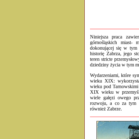
Niniejsza praca zawi
górnośląskich miast
dokonującej się w tym c
historię Zabrza, jego s
teren stricte przemysło
dziedziny życia w tym mi
Wydarzeniami, które s
wieku XIX: wykorzysta
wieku pod Tarnowskimi
XIX wieku w przemyśle
wiele gałęzi owego pr
rozwoju, a co za tym i
również Zabrze.