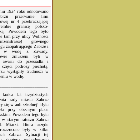
niu 1924 roku odnotowano
rzu przerwanie linii
owej nr 4 przekraczającej
embie granicę polsko-
cką. Powodem tego było
ie tam przy ulicy Wolności
rinzenstrasse) głównego
gu zaopatrującego Zabrze i
ce w wodę z Zawady.
rowie zmuszeni byli w
u awarii do przesiadki i
 części podróży piechotą.
zu wystąpiły trudności w
zeniu w wodę.
______________________
końca lat trzydziestych
zenia rady miasta Zabrze
y się w auli szkolnej! Była
oła przy obecnym placu
wskim. Powodem tego była
a w starym ratuszu Zabrza
l: Miarki. Biura urzędu
 rozrzucone były w kilku
ach Zabrza. Sytuacji tej
iło dopiero wybudowanie