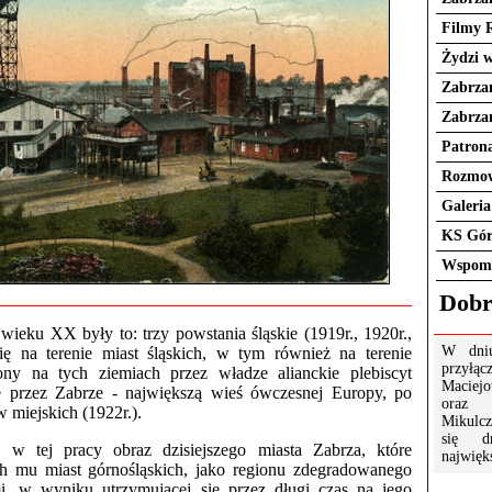
Filmy 
Żydzi 
Zabrza
Zabrza
Patrona
Rozmow
Galeria
KS Gór
Wspomn
Dobr
ieku XX były to: trzy powstania śląskie (1919r., 1920r.,
W dniu
się na terenie miast śląskich, w tym również na terenie
przyłąc
ony na tych ziemiach przez władze alianckie plebiscyt
Maciej
ie przez Zabrze - największą wieś ówczesnej Europy, po
oraz 
w miejskich (1922r.).
Mikulcz
się d
 w tej pracy obraz dzisiejszego miasta Zabrza, które
najwięk
ch mu miast górnośląskich, jako regionu zdegradowanego
, w wyniku utrzymującej się przez długi czas na jego