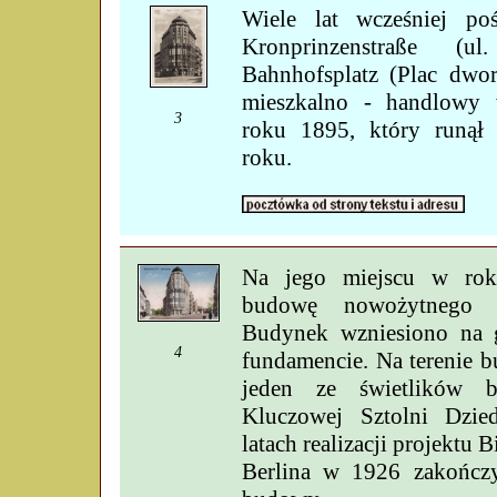
Wiele lat wcześniej po
Kronprinzenstraße (u
Bahnhofsplatz (Plac dwo
mieszkalno - handlowy
3
roku 1895, który runął 
roku.
Na jego miejscu w rok
budowę nowożytnego m
Budynek wzniesiono na
4
fundamencie. Na terenie 
jeden ze świetlików 
Kluczowej Sztolni Dzie
latach realizacji projektu 
Berlina w 1926 zakończy