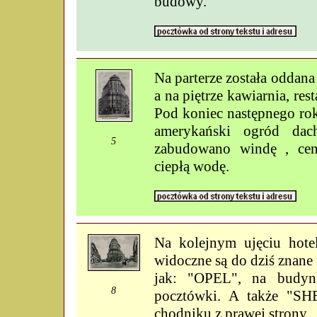
budowy.
Na parterze została oddana
a na piętrze kawiarnia, rest
Pod koniec następnego ro
amerykański ogród da
5
zabudowano windę , cent
ciepłą wodę.
Na kolejnym ujęciu hotel
widoczne są do dziś znan
jak: "OPEL", na budy
8
pocztówki. A także "SH
chodniku z prawej strony