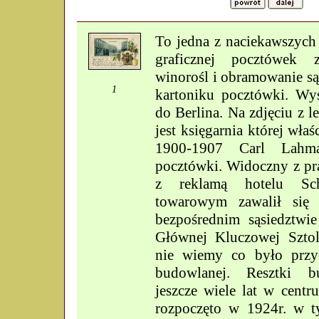
To jedna z naciekawszych
graficznej pocztówek z
winorośl i obramowanie s
1
kartoniku pocztówki. Wy
do Berlina. Na zdjęciu z 
jest księgarnia której właś
1900-1907 Carl Lahm
pocztówki. Widoczny z pr
z reklamą hotelu Sc
towarowym zawalił si
bezpośrednim sąsiedztwie
Głównej Kluczowej Sztoln
nie wiemy co było przyc
budowlanej. Resztki b
jeszcze wiele lat w cent
rozpoczęto w 1924r. w 