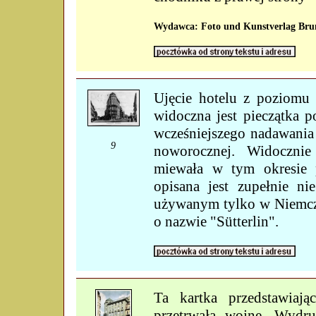
Wydawca: Foto und Kunstverlag Bruno
Ujęcie hotelu z poziomu
widoczna jest pieczątka p
wcześniejszego nadawania 
9
noworocznej. Widoczni
miewała w tym okresie p
opisana jest zupełnie n
używanym tylko w Niemcz
o nazwie "Sütterlin".
Ta kartka przedstawiają
przetrwała wojnę. Wydru