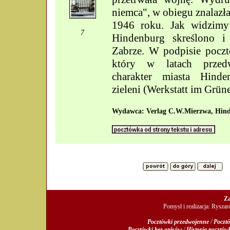
niemca", w obiegu znalazł
1946 roku. Jak widzimy
7
Hindenburg skreślono i 
Zabrze. W podpisie poczt
który w latach przedw
charakter miasta Hind
zieleni (Werkstatt im Grün
Wydawca: Verlag C.W.Mierzwa, Hind
Za
Pomysł i realizacja: Rysza
Pocztówki przedwojenne
/
Pocztó
Pocztówki bez opisów
/
Historia pocztów