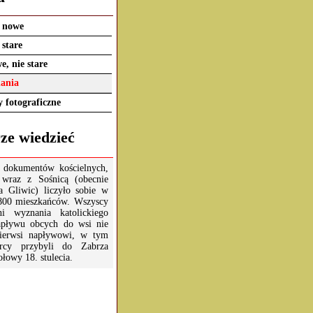
a nowe
 stare
e, nie stare
ania
 fotograficzne
ze wiedzieć
 dokumentów kościelnych,
 wraz z Sośnicą (obecnie
ca Gliwic) liczyło sobie w
800 mieszkańców. Wszyscy
ni wyznania katolickiego
apływu obcych do wsi nie
Pierwsi napływowi, w tym
ercy przybyli do Zabrza
ołowy 18. stulecia.