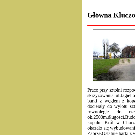
Główna Kluczo
Prace przy sztolni rozp
skrzyżowania ul.Jagiell
barki z węglem z kopa
docierały do wylotu s
równolegle do rze
ok.2500m.długości.Bud
kopalni Król w Chorzo
okazało się wybudowani
Zabrze.Ostatnie barki z