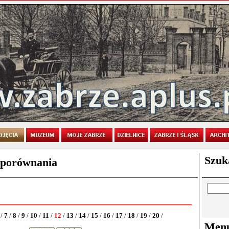
Szuk
 porównania
6
/
7
/
8
/
9
/
10
/
11
/
12
/
13
/
14
/
15
/
16
/
17
/
18
/
19
/
20
/
Men