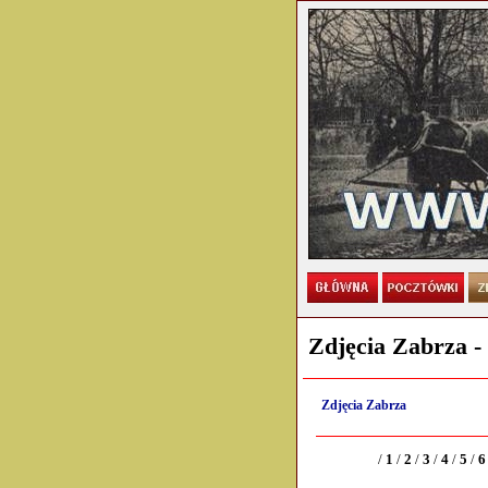
Zdjęcia Zabrza -
Zdjęcia Zabrza
/
1
/
2
/
3
/
4
/
5
/