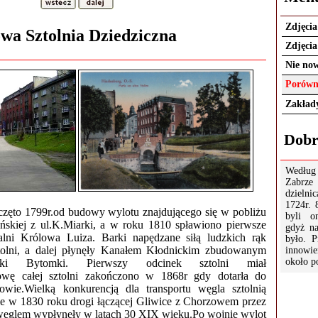
Zdjęci
wa Sztolnia Dziedziczna
Zdjęcia
Nie now
Porówn
Zakłady
Dobr
Według
Zabrze
dzielni
1724r. 
oczęto 1799r.od budowy wylotu znajdującego się w pobliżu
byli o
ońskiej z ul.K.Miarki, a w roku 1810 spławiono pierwsze
gdyż n
lni Królowa Luiza. Barki napędzane siłą ludzkich rąk
było. 
ztolni, a dalej płynęły Kanałem Kłodnickim zbudowanym
innowi
około p
ki Bytomki. Pierwszy odcinek sztolni miał
owę całej sztolni zakończono w 1868r gdy dotarła do
wie.Wielką konkurencją dla transportu węgla sztolnią
e w 1830 roku drogi łączącej Gliwice z Chorzowem przez
 węglem wypłynęły w latach 30 XIX wieku.Po wojnie wylot