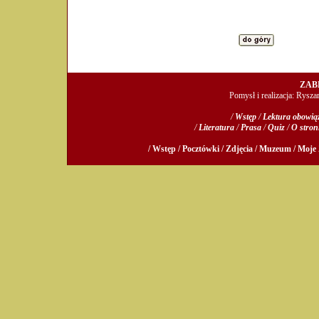
ZAB
Pomysł i realizacja: Rysz
/
Wstęp
/
Lektura obowi
/
Literatura
/
Prasa
/
Quiz
/
O stron
/ Wstęp /
Pocztówki /
Zdjęcia /
Muzeum /
Moje 