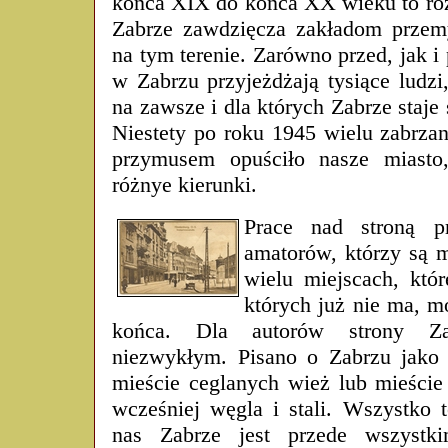
końca XIX do końca XX wieku to roz
Zabrze zawdzięcza zakładom przem
na tym terenie. Zarówno przed, jak i 
w Zabrzu przyjeżdżają tysiące ludzi,
na zawsze i dla których Zabrze staje 
Niestety po roku 1945 wielu zabrza
przymusem opuściło nasze miasto,
różnye kierunki.
Prace nad stroną p
amatorów, którzy są 
wielu miejscach, któr
których już nie ma, 
końca. Dla autorów strony Za
niezwykłym. Pisano o Zabrzu jako m
mieście ceglanych wież lub mieście
wcześniej węgla i stali. Wszystko 
nas Zabrze jest przede wszystk