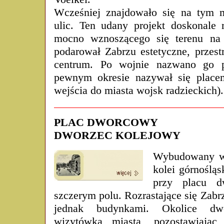
Wcześniej znajdowało się na tym m
ulic. Ten udany projekt doskonale
mocno wznoszącego się terenu na l
podarował Zabrzu estetyczne, przest
centrum. Po wojnie nazwano go 
pewnym okresie nazywał się placem
wejścia do miasta wojsk radzieckich).
PLAC DWORCOWY
DWORZEC KOLEJOWY
Wybudowany w
kolei górnośląs
przy placu 
szczerym polu. Rozrastające się Zabr
jednak budynkami. Okolice dw
wizytówką miasta, pozostawiając