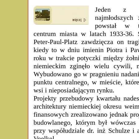
Jeden z na
najmłodszych 
powstał w t
centrum miasta w latach 1933-36.
Peter-Paul-Platz zawdzięcza on tra
kiedy to w dniu imienin Piotra i P
roku w trakcie potyczki między żołn
niemieckim zginęło wielu cywili, 
Wybudowano go w pragnieniu nadani
punktu centralnego, w mieście, któr
wsi i nieposiadającym rynku.
Projekty przebudowy kwartału nades
architektury niemieckiej okresu wei
finansowych zrealizowano jednak pro
budowlanego, którym był wówczas d
przy współudziale dr. inż Schulze i 
Voelkel.