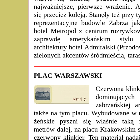
najważniejsze, pierwsze wrażenie. 
się przecież koleją. Stanęły też przy 
reprezentacyjne budowle Zabrza ja
hotel Metropol z centrum rozryw
zaprawdę amerykańskim stylu p
architektury hotel Admiralski (Przodo
zielonych akcentów śródmieścia, tara
PLAC WARSZAWSKI
Czerwona klink
dominując
zabrzańskiej a
także na tym placu. Wybudowane w 
żeńskie pyszni się właśnie taką f
metrów dalej, na placu Krakowskim st
czerwony klinkier. Ten materiał nad