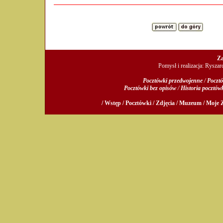
Za
Pomysł i realizacja: Rysza
Pocztówki przedwojenne
/
Pocztó
Pocztówki bez opisów
/
Historia pocztów
/ Wstęp /
Pocztówki /
Zdjęcia /
Muzeum /
Moje Z