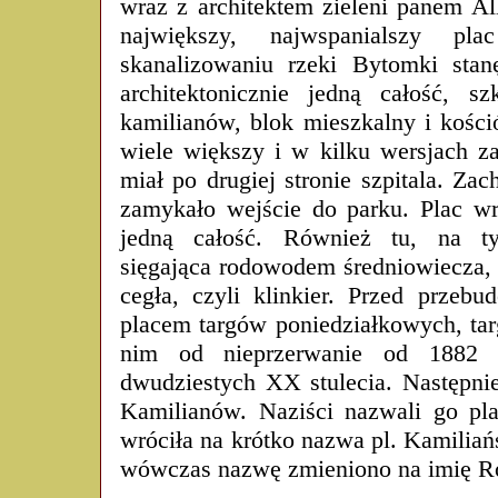
wraz z architektem zieleni panem All
największy, najwspanialszy p
skanalizowaniu rzeki Bytomki stan
architektonicznie jedną całość, sz
kamilianów, blok mieszkalny i kości
wiele większy i w kilku wersjach za
miał po drugiej stronie szpitala. Za
zamykało wejście do parku. Plac w
jedną całość. Również tu, na t
sięgająca rodowodem średniowiecza,
cegła, czyli klinkier. Przed przeb
placem targów poniedziałkowych, tar
nim od nieprzerwanie od 1882 
dwudziestych XX stulecia. Następn
Kamilianów. Naziści nazwali go pl
wróciła na krótko nazwa pl. Kamiliań
wówczas nazwę zmieniono na imię Ro