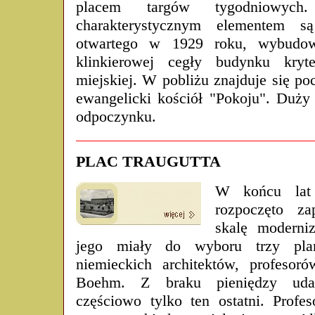
placem targów tygodniowych
charakterystycznym elementem są
otwartego w 1929 roku, wybudo
klinkierowej cegły budynku kryt
miejskiej. W pobliżu znajduje się p
ewangelicki kościół "Pokoju". Duży
odpoczynku.
PLAC TRAUGUTTA
W końcu lat 
rozpoczęto z
skalę moderni
jego miały do wyboru trzy plan
niemieckich architektów, profesor
Boehm. Z braku pieniędzy udał
częściowo tylko ten ostatni. Prof