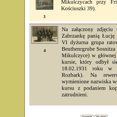
Mikulczycach przy Frie
Kościuszki 39).
3
Na załączony zdjęciu 
Zabrzankę panią Łucję 
VI dyżurna grupa rato
Beuthenrgrube Sosnitz
4
Mikulczyce) w głównej 
kursie, który odbył s
18.02.1931 roku w 
Rozbark). Na rewers
wymienione nazwiska ws
kursu z podaniem kop
zatrudnieni.