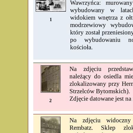
Wawrzyńca: murowany 
wybudowany w lata
widokiem wnętrza z ołt
1
modrzewiowy wybudo
który został przeniesio
po wybudowaniu n
kościoła.
Na zdjęciu przedsta
należący do osiedla mi
zlokalizowany przy Herm
Strzelców Bytomskich).
Zdjęcie datowane jest na
2
Na zdjęciu widoczny
Rembatz. Sklep zlo