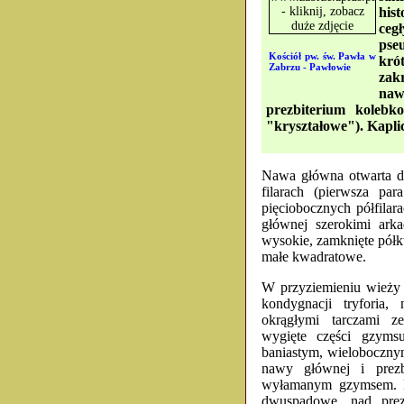
his
ce
pse
Kościół pw. św. Pawła w
kró
Zabrzu - Pawłowie
zak
naw
prezbiterium kolebk
"kryształowe"). Kapli
Nawa główna otwarta d
filarach (pierwsza pa
pięciobocznych półfila
głównej szerokimi ark
wysokie, zamknięte półku
małe kwadratowe.
W przyziemieniu wieży 
kondygnacji tryforia
okrągłymi tarczami 
wygięte części gzyms
baniastym, wieloboczny
nawy głównej i prezb
wyłamanym gzymsem. D
dwuspadowe, nad prez