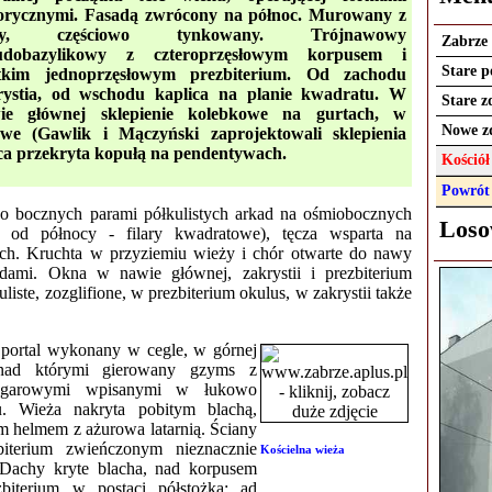
torycznymi. Fasadą zwrócony na północ. Murowany z
gły, częściowo tynkowany. Trójnawowy
Zabrze
udobazylikowy z czteroprzęsłowym korpusem i
Stare 
tkim jednoprzęsłowym prezbiterium. Od zachodu
rystia, od wschodu kaplica na planie kwadratu. W
Stare z
ie głównej sklepienie kolebkowe na gurtach, w
Nowe z
owe (Gawlik i Mączyński zaprojektowali sklepienia
ca przekryta kopułą na pendentywach.
Kośció
Powrót
o bocznych parami półkulistych arkad na ośmiobocznych
Loso
ra od północy - filary kwadratowe), tęcza wsparta na
rach. Kruchta w przyziemiu wieży i chór otwarte do nawy
adami. Okna w nawie głównej, zakrystii i prezbiterium
liste, zozglifione, w prezbiterium okulus, w zakrystii także
portal wykonany w cegle, w górnej
, nad którymi gierowany gzyms z
zegarowymi wpisanymi w łukowo
u. Wieża nakryta pobitym blachą,
m helmem z ażurowa latarnią. Ściany
iterium zwieńczonym nieznacznie
Kościelna wieża
achy kryte blacha, nad korpusem
biterium w postaci półstożka; ad