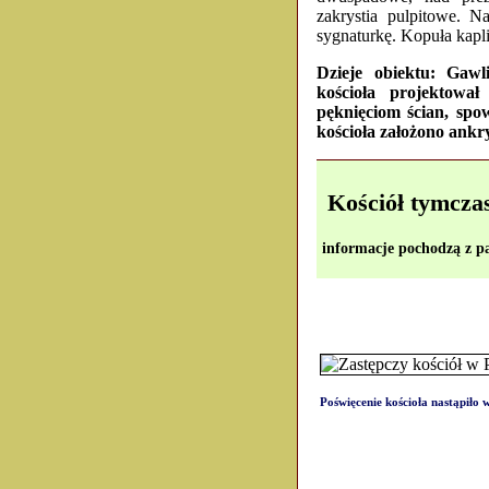
zakrystia pulpitowe. 
sygnaturkę. Kopuła kapli
Dzieje obiektu: Gawl
kościoła projektowa
pęknięciom ścian, sp
kościoła założono ankr
Kościół tymcz
informacje pochodzą z pa
Poświęcenie kościoła nastąpiło 