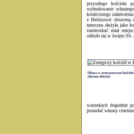
przyszłego kościoła 
wybudowanie własnego 
koniecznego załatwienia
z Bielszowic obszerną o
taneczna służyła jako 
zamieszkać miał miejs
odbyło się w święto SS. 
Ołtarz w tymczasowym kościele
(dawna oberża)
warunkach dogodnie po
posiadać własny cmentar