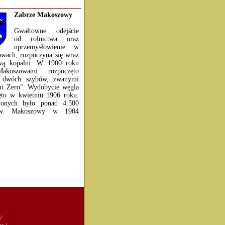
Zabrze Makoszowy
Gwałtowne odejście
od rolnictwa oraz
uprzemysłowienie w
wach, rozpoczyna się wraz
wą kopalni. W 1900 roku
koszowami rozpoczęto
 dwóch szybów, zwanymi
i Zero". Wydobycie węgla
ęto w kwietniu 1906 roku.
ionych było ponad 4.500
ów. Makoszowy w 1904
/