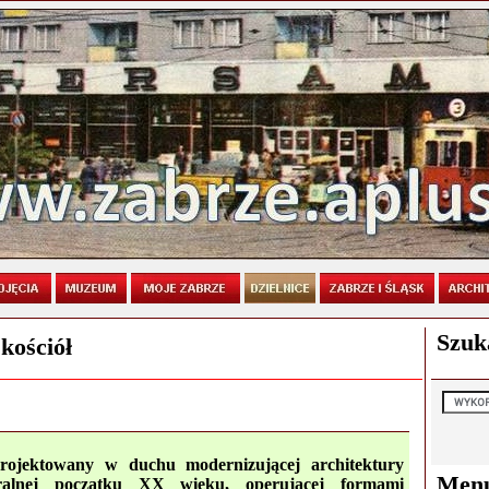
Szuk
kościół
rojektowany w duchu modernizującej architektury
Men
ralnej początku XX wieku, operującej formami