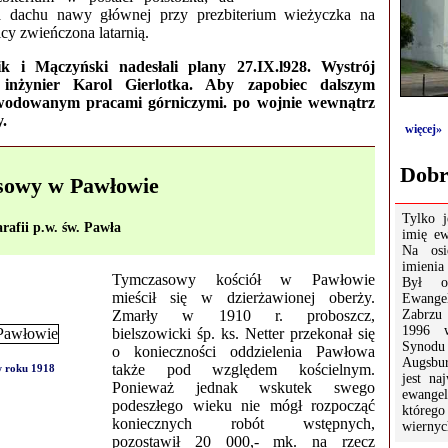
Na dachu nawy głównej przy prezbiterium wieżyczka na
cy zwieńczona latarnią.
ik i Mączyński nadesłali plany 27.IX.l928. Wystrój
ł inżynier Karol Gierlotka. Aby zapobiec dalszym
owodowanym pracami górniczymi. po wojnie wewnątrz
y.
więcej»
Dobr
asowy w Pawłowie
Tylko j
rafii p.w. św. Pawła
imię ew
Na osi
imienia
Tymczasowy kościół w Pawłowie
Był o
mieścił się w dzierżawionej oberży.
Ewang
Zmarły w 1910 r. proboszcz,
Zabrzu 
1996 
bielszowicki śp. ks. Netter przekonał się
Synodu
o konieczności oddzielenia Pawłowa
Augsbu
także pod względem kościelnym.
w roku 1918
jest na
Ponieważ jednak wskutek swego
ewange
podeszłego wieku nie mógł rozpocząć
którego 
koniecznych robót wstępnych,
wiernyc
pozostawił 20 000,- mk. na rzecz