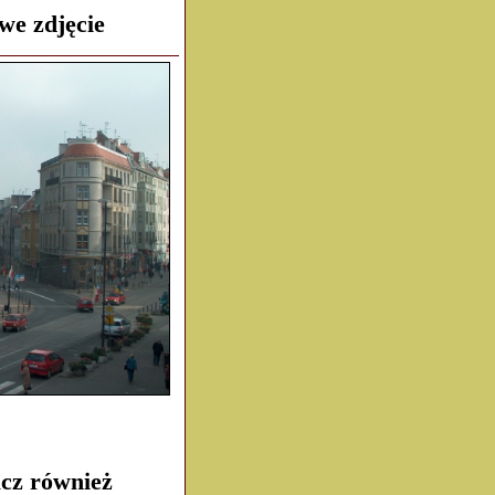
we zdjęcie
cz również