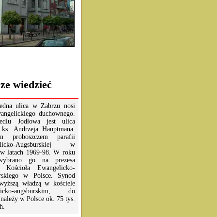
ze wiedzieć
edna ulica w Zabrzu nosi
angelickiego duchownego.
edlu Jodłowa jest ulica
 ks. Andrzeja Hauptmana.
n proboszczem parafii
elicko-Augsburskiej w
w latach 1969-98. W roku
wybrano go na prezesa
 Kościoła Ewangelicko-
rskiego w Polsce. Synod
jwyższą władzą w kościele
licko-augsburskim, do
należy w Polsce ok. 75 tys.
h.