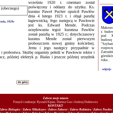
wrześniu 1920 r. cmentarz został
poświęcony i oddany do użytku. Ks.
kuratus Paweł Pucher opuścił Pawłów
dnia 4 lutego 1923 r. i objął parafię
łagiewnicką. Jego następcą w Pawłowie
ioła, 1929r
jest ks. Edward Mende. Podczas
Makoszo
urzędowania tegoż kuratusa Pawłów
z budo
został parafią w 1925 r.; dotychczasowy
pod Ma
kuratus Mende został pierwszym
budowę
proboszczem nowej gminy kościelnej.
"Szybam
Jemu i jego następcy przypadnie w
rozpocz
Zatrudn
i probostwa. Służbę organisty pełnili w Pawłowie rektor i
górnik
cz, później elektryk p. Bialas i jeszcze później urzędnik
roku...
więcej»
Zabrze moje miasto
Pomysł i realizacja: Ryszard Kipias, Dariusz Guz i Andrzej Dutkiewicz
KONTAKT
Zabrze Biskupice
/
Zabrze Mikulczyce
/
Zabrze Zaborze
/
Zabrze Rokitnica
/
Zabrze Pawłów