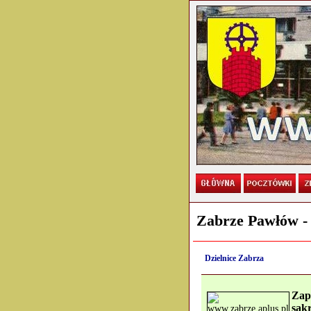
Zabrze Pawłów - 
Dzielnice Zabrza
Zap
sak