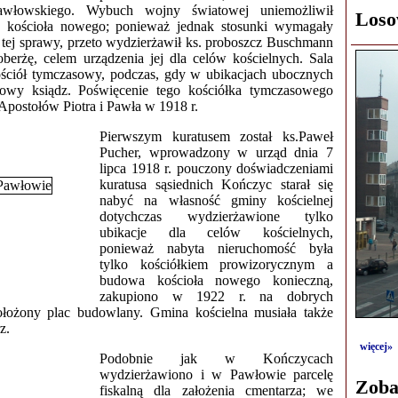
pawłowskiego. Wybuch wojny światowej uniemożliwił
Loso
kościoła nowego; ponieważ jednak stosunki wymagały
 tej sprawy, przeto wydzierżawił ks. proboszcz Buschmann
berżę, celem urządzenia jej dla celów kościelnych. Sala
kościół tymczasowy, podczas, gdy w ubikacjach ubocznych
cowy ksiądz. Poświęcenie tego kościółka tymczasowego
Apostołów Piotra i Pawła w 1918 r.
Pierwszym kuratusem został ks.Paweł
Pucher, wprowadzony w urząd dnia 7
lipca 1918 r. pouczony doświadczeniami
kuratusa sąsiednich Kończyc starał się
nabyć na własność gminy kościelnej
dotychczas wydzierżawione tylko
ubikacje dla celów kościelnych,
ponieważ nabyta nieruchomość była
tylko kościółkiem prowizorycznym a
budowa kościoła nowego konieczną,
zakupiono w 1922 r. na dobrych
łożony plac budowlany. Gmina kościelna musiała także
z.
więcej»
Podobnie jak w Kończycach
wydzierżawiono i w Pawłowie parcelę
Zoba
fiskalną dla założenia cmentarza; we