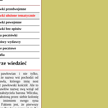
wki przedwojenne
wki ułożone tematycznie
wki powojenne
wki bez opisów
ia pocztówki
ańscy wydawcy
e pocztowe
afia
ze wiedzieć
 pawłowian i nie tylko,
 że nazwa wsi pochodzi od
awła, którego imię nosi
ż pawłowski kościół. Ale to
Pawłów nazwę swą wziął od
założyciela barona Wilczka,
ałożoną przez siebie kolonię
ł imieniem swego syna
 Faktem jest, że pierwszy