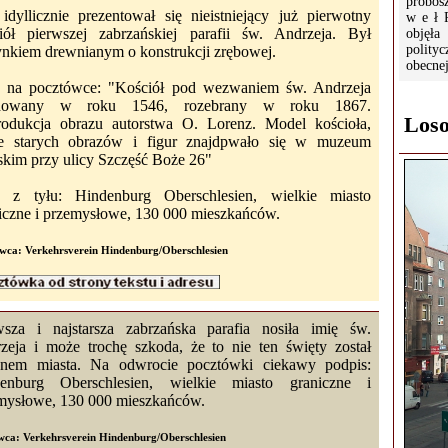
probos
idyllicznie prezentował się nieistniejący już pierwotny
w e ł 
iół pierwszej zabrzańskiej parafii św. Andrzeja. Był
objęła
polity
nkiem drewnianym o konstrukcji zrębowej.
obecnej
 na pocztówce: "Kościół pod wezwaniem św. Andrzeja
dowany w roku 1546, rozebrany w roku 1867.
Loso
odukcja obrazu autorstwa O. Lorenz. Model kościoła,
le starych obrazów i figur znajdpwało się w muzeum
skim przy ulicy Szczęść Boże 26"
s z tyłu: Hindenburg Oberschlesien, wielkie miasto
iczne i przemysłowe, 130 000 mieszkańców.
ca: Verkehrsverein Hindenburg/Oberschlesien
wsza i najstarsza zabrzańska parafia nosiła imię św.
zeja i może trochę szkoda, że to nie ten święty został
onem miasta. Na odwrocie pocztówki ciekawy podpis:
enburg Oberschlesien, wielkie miasto graniczne i
mysłowe, 130 000 mieszkańców.
ca: Verkehrsverein Hindenburg/Oberschlesien