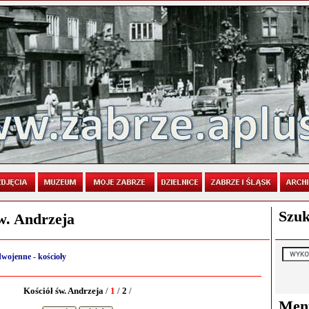
Szuk
św. Andrzeja
wojenne - kościoły
Kościół św. Andrzeja
/
1
/
2
/
Men