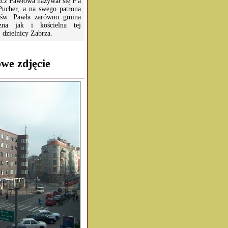
zcz Pawłowa nazywał się P a
Pucher, a na swego patrona
 św. Pawła zarówno gmina
czna jak i kościelna tej
 dzielnicy Zabrza.
we zdjęcie