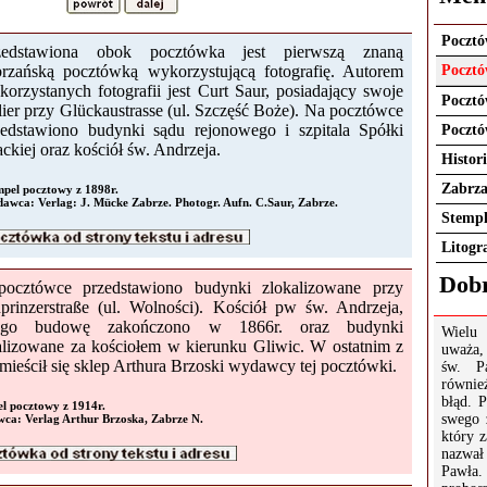
Pocztó
zedstawiona obok pocztówka jest pierwszą znaną
brzańską pocztówką wykorzystującą fotografię. Autorem
Pocztó
orzystanych fotografii jest Curt Saur, posiadający swoje
Pocztó
lier przy Glückaustrasse (ul. Szczęść Boże). Na pocztówce
zedstawiono budynki sądu rejonowego i szpitala Spółki
Pocztó
ckiej oraz kościół św. Andrzeja.
Histor
Zabrz
mpel pocztowy z 1898r.
awca: Verlag: J. Mücke Zabrze. Photogr. Aufn. C.Saur, Zabrze.
Stempl
Litogr
Dobr
ocztówce przedstawiono budynki zlokalizowane przy
prinzerstraße (ul. Wolności). Kościół pw św. Andrzeja,
rego budowę zakończono w 1866r. oraz budynki
Wielu
alizowane za kościołem w kierunku Gliwic. W ostatnim z
uważa,
 mieścił się sklep Arthura Brzoski wydawcy tej pocztówki.
św. P
równie
błąd. 
l pocztowy z 1914r.
swego 
ca: Verlag Arthur Brzoska, Zabrze N.
który z
nazwa
Pawła.