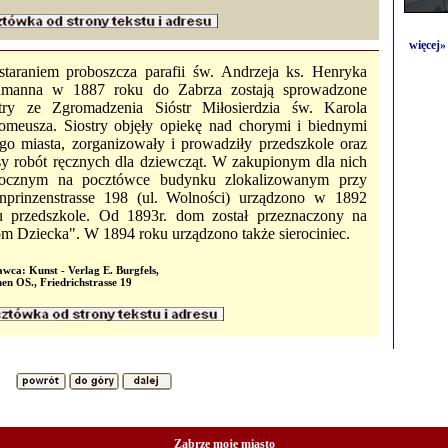
więcej»
staraniem proboszcza parafii św. Andrzeja ks. Henryka
manna w 1887 roku do Zabrza zostają sprowadzone
stry ze Zgromadzenia Sióstr Miłosierdzia św. Karola
omeusza. Siostry objęły opiekę nad chorymi i biednymi
ego miasta, zorganizowały i prowadziły przedszkole oraz
sy robót ręcznych dla dziewcząt. W zakupionym dla nich
ocznym na pocztówce budynku zlokalizowanym przy
nprinzenstrasse 198 (ul. Wolności) urządzono w 1892
u przedszkole. Od 1893r. dom został przeznaczony na
m Dziecka". W 1894 roku urządzono także sierociniec.
ca: Kunst - Verlag E. Burgfels,
en OS., Friedrichstrasse 19
Zabrze moje miasto