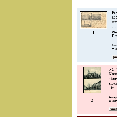
Pr
za
wyk
ate
pr
1
Bra
Ste
Wyd
Na p
Kron
któ
zlok
nich
Stempe
2
Wydaw