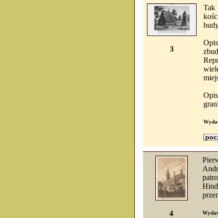
Tak 
kośc
budy
Opis
3
zbu
Repr
wie
miej
Opi
gran
Wydaw
Pier
Andr
patr
Hind
prze
4
Wydaw