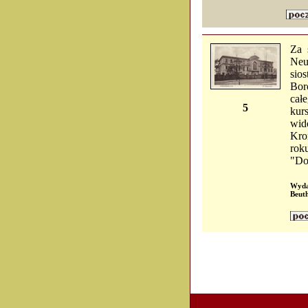
Za 
Neu
sio
Bor
cał
5
kur
wid
Kro
rok
"Do
Wydaw
Beuth