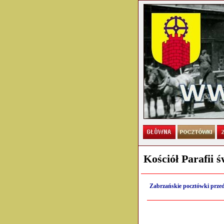
Kościół Parafii 
Zabrzańskie pocztówki przed