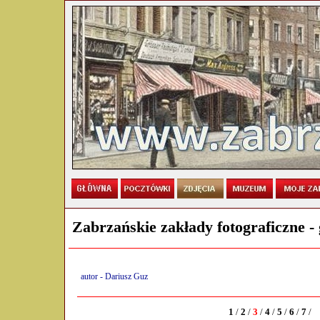
Zabrzańskie zakłady fotograficzne - 
Zabrzańskie zakłady fotograficzne
autor - Dariusz Guz
/
1
/
2
/
3
/
4
/
5
/
6
/
7
/