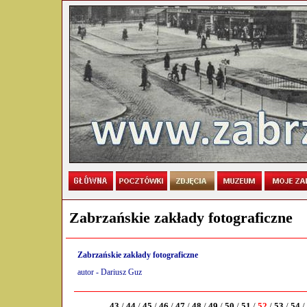
Zabrzańskie zakłady fotograficzne
Zabrzańskie zakłady fotograficzne
autor - Dariusz Guz
43
/
44
/
45
/
46
/
47
/
48
/
49
/
50
/
51
/
52
/
53
/
54
/