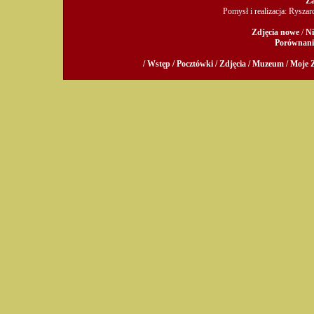
Za
Pomysł i realizacja: Rysza
Zdjęcia nowe
/
Ni
Porównani
/ Wstęp /
Pocztówki /
Zdjęcia /
Muzeum /
Moje Z