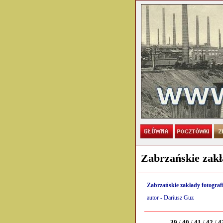
Zabrzańskie zakł
Zabrzańskie zakłady fotograf
autor - Dariusz Guz
39
/
40
/
41
/
42
/
4