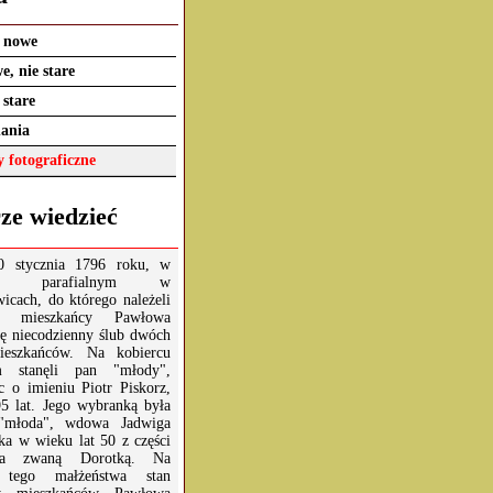
a nowe
e, nie stare
 stare
ania
 fotograficzne
ze wiedzieć
0 stycznia 1796 roku, w
ele parafialnym w
wicach, do którego należeli
eż mieszkańcy Pawłowa
ię niecodzienny ślub dwóch
ieszkańców. Na kobiercu
m stanęli pan "młody",
 o imieniu Piotr Piskorz,
5 lat. Jego wybranką była
"młoda", wdowa Jadwiga
ka w wieku lat 50 z części
wa zwaną Dorotką. Na
 tego małżeństwa stan