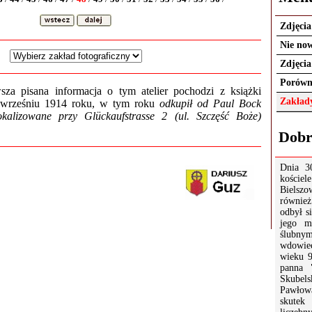
Zdjęci
Nie now
Zdjęcia
Porówn
wsza pisana informacja o tym atelier pochodzi z książki
Zakłady
 wrześniu 1914 roku, w tym roku
odkupił od Paul Bock
zlokalizowane przy Glückaufstrasse 2 (ul. Szczęść Boże)
Dobr
Dnia 3
kości
Bielszo
równi
odbył s
jego m
ślubny
wdowiec
wieku 9
panna 
Skubels
Pawło
skutek